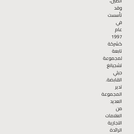
الصين،
وقد
تأسست
في
عام
1997
كشركة
تابعة
لمجموعة
تشجيانغ
جيلي
القابضة.
تدير
المجموعة
العديد
من
العلامات
التجارية
الرائدة