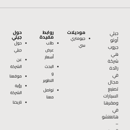
موديلات
روابط
حول
جيلي
مفيدة
جيلي
جيومتري
أوتو
طلب
حول
سي
جروب
عرض
جيلي
هي
أسعار
عن
شركة
البحث
الشركة
رائدة
و
في
موقعنا
التطوير
مجال
رؤية
تصنيع
تواصل
الشركة
السيارات
معنا
ومقرها
تاريخنا
في
هانغتشو
–