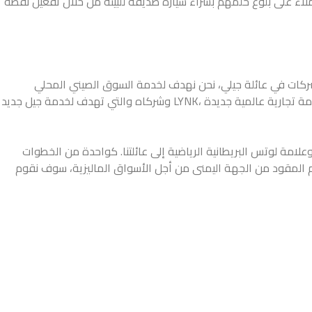
لسنوية. نحن ملتزمون بمساعدة العملاء على بلوغ حلمهم بشراء سيارة صديقة للبيئة من خلال تفعيل نقطة
لشركات في عائلة جيلي، نحن نهدف لخدمة السوق الصيني المحلي
وأسواق التصدير بطرازات ذات كفاءة باستهلاك الوقود، اعتمادية، وذات قيمة عالية. في عام 2016، أطلقت مجموعة جيلي لصناعة السيارات علامة تجارية عالمية جديدة ،LYNK وشركاه والتي تهدف لخدمة جيل جديد
ا أضاف العلامة الوطنية الماليزية بروتون وعلامة لوتس البريطانية الرياضية إلى عائلتنا. كواحدة من الخطوات
خدام المقود من الجهة اليمنى من أجل الأسواق الماليزية، سوف نقوم