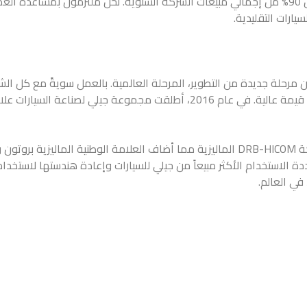
سوف تقوم جيلي بالمضي قدماً نحو جعل سيارات الطاقة الجديدة تشكل 90% من إجمالي مبيعات الشركة ا
يارات التقليدية.
 مرحلة جديدة من التطوير، المرحلة العالمية. بالعمل سويةً مع كل ا
عام 2017 قامت مجموعتنا الأم بالدخول في شراكة استراتيجية مع شركة DRB-HICOM الماليزية مم
تعددة الاستخدام الأكثر مبيعاً من جيلي للسيارات وإعادة هندستها لاست
في العالم.