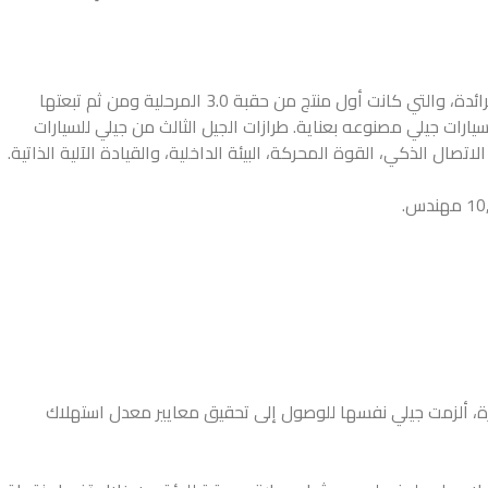
أذاعت جيلي للسيارات رؤية علامتها التجارية ’صناعة سيارات بعناية للجميع’ في شهر ديسمبر عام 2014 وذلك مع تقديم سيارة جيلي إمجراند GT الرائدة، والتي كانت أول منتج من حقبة 3.0 المرحلية ومن ثم تبعتها
جارية على الابتكارات التقنية هو ما يجعل سيارات جيلي مصنوعه بعناية. طرازات الجيل الثالث من جيلي للسيارات
2015 من خلال “مبادرة جيلي الزرقاء” . تبعاً لتلك المبادرة، ألزمت جيلي نفسها للوصول إلى تحقيق معايير معدل استهلاك