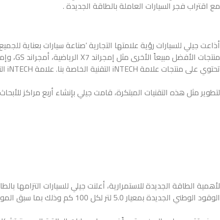
مع اقتراب فجر السيارات العاملة بالطاقة الجديدة .
تحتوي على منتجات علامة iNTECH التقنية الخاصة بنا. علامة iNTECH التقنية هي مجموعة كاملة من التقنيات المتقدمة في مجالات السلامة، الاتصال الذكي، القوة المحركة، البيئة الداخلية، والقيادة الآلية الذاتية.
لتطوير مثل هذه التقنيات المبتكرة، قامت جيلي بإنشاء أربع مراكز للأبحاث والتط
الوقود الوطني الجديدة بمعيار 5.0 لتر لكل 100 كم وذلك بما سبق الموعد النهائي المقرر عام 2020 .