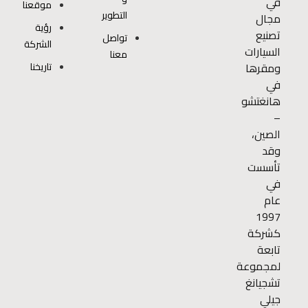
في
موقعنا
التطوير
مجال
رؤية
تصنيع
تواصل
الشركة
السيارات
معنا
ومقرها
تاريخنا
في
هانغتشو
–
الصين،
وقد
تأسست
في
عام
1997
كشركة
تابعة
لمجموعة
تشجيانغ
جيلي