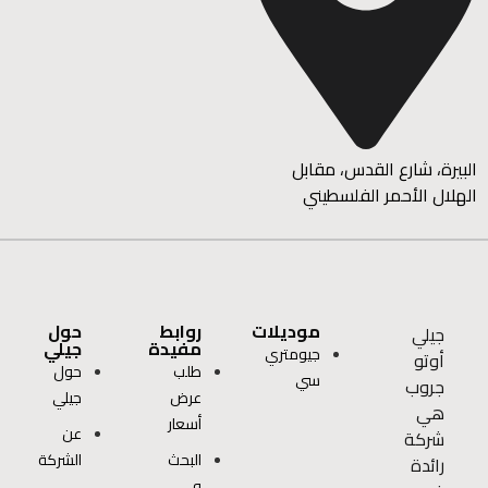
البيرة، شارع القدس، مقابل
الهلال الأحمر الفلسطيني
موديلات
روابط
حول
جيلي
مفيدة
جيلي
جيومتري
أوتو
طلب
حول
سي
جروب
عرض
جيلي
هي
أسعار
عن
شركة
البحث
الشركة
رائدة
و