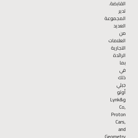
القابضة.
تدير
المجموعة
العديد
من
العلامات
التجارية
الرائدة
بما
في
ذلك
جيلي
أوتو
وLynk&
Co,
Proton
Cars,
and
Geometry