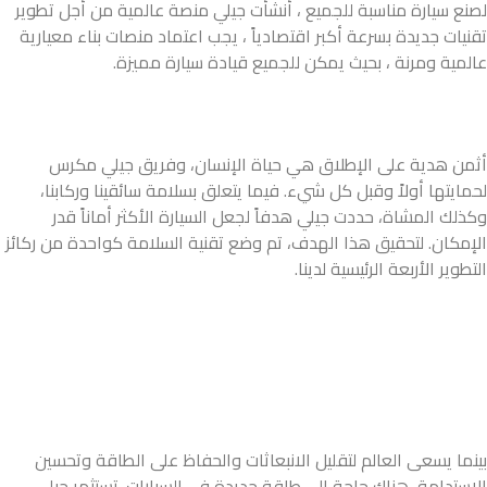
لصنع سيارة مناسبة للجميع ، أنشأت جيلي منصة عالمية من أجل تطوير
تقنيات جديدة بسرعة أكبر اقتصادياً ، يجب اعتماد منصات بناء معيارية
عالمية ومرنة ، بحيث يمكن للجميع قيادة سيارة مميزة.
أثمن هدية على الإطلاق هي حياة الإنسان، وفريق جيلي مكرس
لحمايتها أولاً وقبل كل شيء. فيما يتعلق بسلامة سائقينا وركابنا،
وكذلك المشاة، حددت جيلي هدفاً لجعل السيارة الأكثر أماناً قدر
الإمكان. لتحقيق هذا الهدف، تم وضع تقنية السلامة كواحدة من ركائز
التطوير الأربعة الرئيسية لدينا.
بينما يسعى العالم لتقليل الانبعاثات والحفاظ على الطاقة وتحسين
الاستدامة، هناك حاجة إلى طاقة جديدة في السيارات. تستثمر جيلي